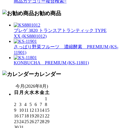
商品カテゴリー複合検索>
お勧め商品
ブレゲ 3820 トランスアトランティック TYPE
XX (KS8801012)
さっぱり野菜フルーツ 濃縮酵素 PREMIUM (KS-
11901)
KONBUCHA PREMIUM (KS-11801)
カレンダー
今月(2026年8月)
日
月
火
水
木
金
土
1
2
3
4
5
6
7
8
9
10
11
12
13
14
15
16
17
18
19
20
21
22
23
24
25
26
27
28
29
30
31