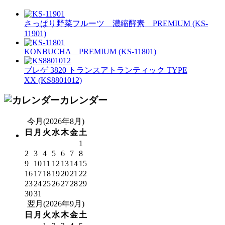
さっぱり野菜フルーツ 濃縮酵素 PREMIUM (KS-
11901)
KONBUCHA PREMIUM (KS-11801)
ブレゲ 3820 トランスアトランティック TYPE
XX (KS8801012)
カレンダー
今月(2026年8月)
日
月
火
水
木
金
土
1
2
3
4
5
6
7
8
9
10
11
12
13
14
15
16
17
18
19
20
21
22
23
24
25
26
27
28
29
30
31
翌月(2026年9月)
日
月
火
水
木
金
土