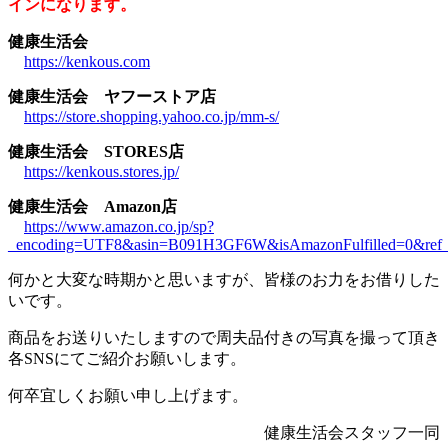
インになります。
健康生活会
https://kenkous.com
健康生活会 ヤフーストア店
https://store.shopping.yahoo.co.jp/mm-s/
健康生活会 STORES店
https://kenkous.stores.jp/
健康生活会 Amazon店
https://www.amazon.co.jp/sp?
_encoding=UTF8&asin=B091H3GF6W&isAmazonFulfilled=0&re
何かと大変な時期かと思いますが、皆様のお力をお借りした
いです。
商品をお送りいたしますので周夫品付きの写真を撮って頂き
各SNSにてご紹介お願いします。
何卒宜しくお願い申し上げます。
健康生活会スタッフ一同